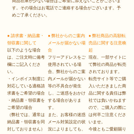
商品在庫が少ない場合はご希望に添えないことがございま
す。その場合はお電話でご連絡する場合がございます。予
めご了承ください。
● 請求書・納品書・
● 弊社からのご案内
● 弊社商品の高額転
領収書に関して
メールが届かない場
売品に関する注意喚
以下のような場合
合
起
は、ご注文時に備考
フリーアドレスをご
現在、一部サイトに
欄にご記入くださ
使用されている場
て弊社の商品が転売
い。
合、弊社からのご案
されております。
・インボイス制度に
内メールが届かない
転売サイト等でご購
対応している適格請
等の不具合が発生
入いただきました商
求書をご希望の場合
し、ご迷惑をおかけ
品に関する責任は弊
・納品書・領収書を
する場合がありま
社では負いかねます
ご希望の場合
す。
ので、ご購入の際に
（弊社では、通常は
また、お客様の迷惑
は何卒ご注意くださ
納品書・領収書を同
メール対策設定の状
いませ。
封しておりません）
況によりましても、
今後ともご愛顧賜り