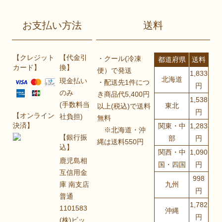
お支払い方法
送料
【クレジット
【代金引
・クール(冷凍
都道府県
送料
カード】
換】
便）で発送
1,833
北海道
現金払い
・配送先1件につ
円
のみ
き商品代5,400円
1,538
(手数料当
東北
以上(税込)で送料
円
【オンライン
社負担)
無料
決済】
関東・中
1,283
※北海道・沖
【銀行振
部
円
縄は送料550円
込】
関西・中
1,090
鹿児島相
国・四国
円
互信用金
998
庫 南支店
九州
円
普通
1,782
1101583
沖縄
円
(株)ビッ