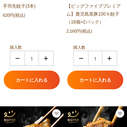
手羽先餃子(3本)
【ビッグファイブプレミア
ム】鹿児島黒豚100％餃子
620円(税込)
（16個×2パック）
2,160円(税込)
購入数
購入数