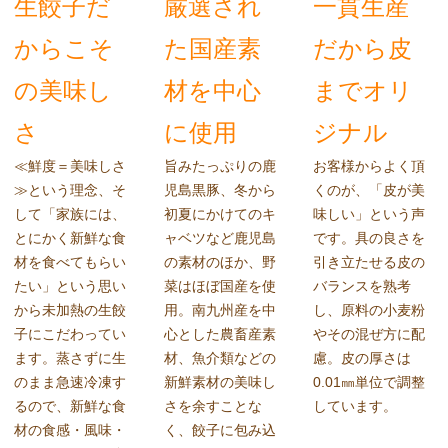
生餃子だ
厳選され
一貫生産
からこそ
た国産素
だから皮
の美味し
材を中心
までオリ
さ
に使用
ジナル
≪鮮度＝美味しさ
旨みたっぷりの鹿
お客様からよく頂
≫という理念、そ
児島黒豚、冬から
くのが、「皮が美
して「家族には、
初夏にかけてのキ
味しい」という声
とにかく新鮮な食
ャベツなど鹿児島
です。具の良さを
材を食べてもらい
の素材のほか、野
引き立たせる皮の
たい」という思い
菜はほぼ国産を使
バランスを熟考
から未加熱の生餃
用。南九州産を中
し、原料の小麦粉
子にこだわってい
心とした農畜産素
やその混ぜ方に配
ます。蒸さずに生
材、魚介類などの
慮。皮の厚さは
のまま急速冷凍す
新鮮素材の美味し
0.01㎜単位で調整
るので、新鮮な食
さを余すことな
しています。
材の食感・風味・
く、餃子に包み込