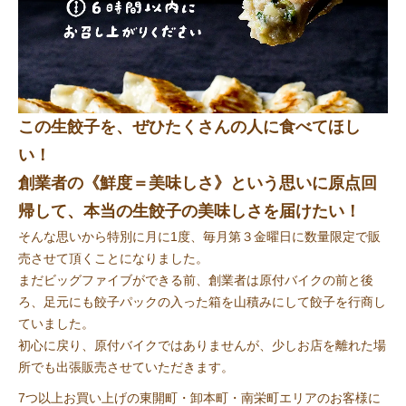
この生餃子を、ぜひたくさんの人に食べてほし
い！
創業者の《鮮度＝美味しさ》という思いに原点回
帰して、本当の生餃子の美味しさを届けたい！
そんな思いから特別に月に1度、毎月第３金曜日に数量限定で販
売させて頂くことになりました。
まだビッグファイブができる前、創業者は原付バイクの前と後
ろ、足元にも餃子パックの入った箱を山積みにして餃子を行商し
ていました。
初心に戻り、原付バイクではありませんが、少しお店を離れた場
所でも出張販売させていただきます。
7つ以上お買い上げの東開町・卸本町・南栄町エリアのお客様に