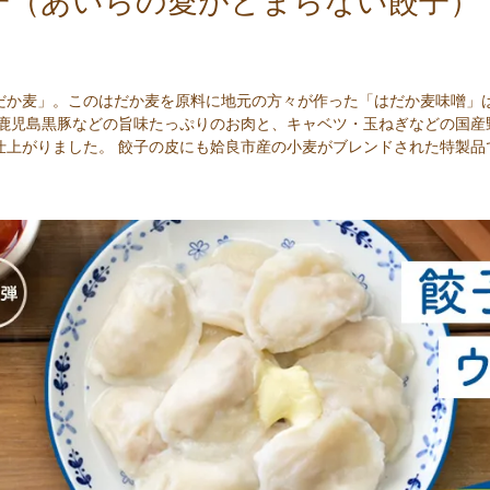
子（あいらの愛がとまらない餃子）
だか麦」。このはだか麦を原料に地元の方々が作った「はだか麦味噌」
鹿児島黒豚などの旨味たっぷりのお肉と、キャベツ・玉ねぎなどの国産野
仕上がりました。 餃子の皮にも姶良市産の小麦がブレンドされた特製品