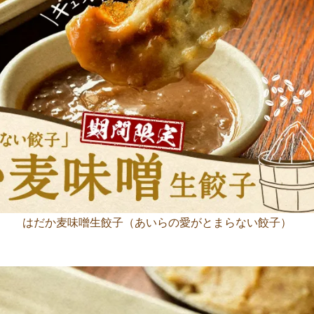
はだか麦味噌生餃子（あいらの愛がとまらない餃子）