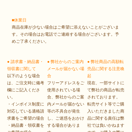
■休業日
商品在庫が少ない場合はご希望に添えないことがございま
す。その場合はお電話でご連絡する場合がございます。予
めご了承ください。
● 請求書・納品書・
● 弊社からのご案内
● 弊社商品の高額転
領収書に関して
メールが届かない場
売品に関する注意喚
以下のような場合
合
起
は、ご注文時に備考
フリーアドレスをご
現在、一部サイトに
欄にご記入くださ
使用されている場
て弊社の商品が転売
い。
合、弊社からのご案
されております。
・インボイス制度に
内メールが届かない
転売サイト等でご購
対応している適格請
等の不具合が発生
入いただきました商
求書をご希望の場合
し、ご迷惑をおかけ
品に関する責任は弊
・納品書・領収書を
する場合がありま
社では負いかねます