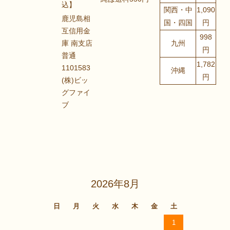
込】
関西・中
1,090
鹿児島相
国・四国
円
互信用金
998
庫 南支店
九州
円
普通
1,782
1101583
沖縄
円
(株)ビッ
グファイ
ブ
2026年8月
日
月
火
水
木
金
土
1