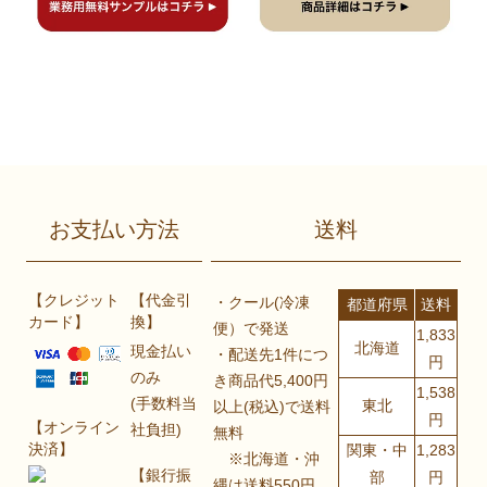
お支払い方法
送料
【クレジット
【代金引
・クール(冷凍
都道府県
送料
カード】
換】
便）で発送
1,833
北海道
現金払い
・配送先1件につ
円
のみ
き商品代5,400円
1,538
(手数料当
東北
以上(税込)で送料
円
【オンライン
社負担)
無料
決済】
関東・中
1,283
※北海道・沖
【銀行振
部
円
縄は送料550円