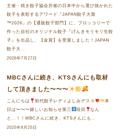
主催・焼き餃子協会共催の日本中から選び抜かれた
餃子を表彰するアワード『JAPAN餃子大賞
™2026』の【通販餃子部門】に、ブロッコリーで
作った自社のオリジナル餃子『げんきモリモリ生餃
子』を出品し、【金賞】を受賞しました！JAPAN
餃子大…
2026年7月27日
MBCさんに続き、KTSさんにも取材
して頂きました〜〜〜
こんにちは
初代餃子レディよしみデス
本
日は〜〜〜嬉しいお知らせ第三
段目
なん
と…！！MBCさんに続き、KTSさんにも…
2025年8月25日