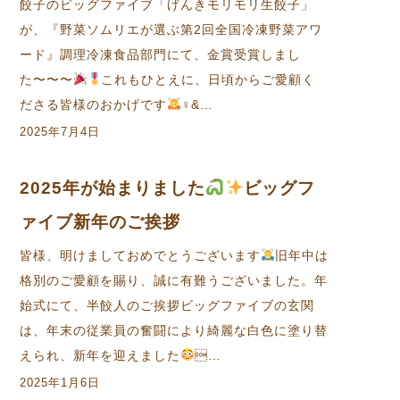
餃子のビッグファイブ「げんきモリモリ生餃子」
が、『野菜ソムリエが選ぶ第2回全国冷凍野菜アワ
ード』調理冷凍食品部門にて、金賞受賞しまし
た〜〜〜
これもひとえに、日頃からご愛顧く
ださる皆様のおかげです
‍♀&…
2025年7月4日
2025年が始まりました
ビッグフ
ァイブ新年のご挨拶
皆様、明けましておめでとうございます
旧年中は
格別のご愛顧を賜り、誠に有難うございました。年
始式にて、半餃人のご挨拶ビッグファイブの玄関
は、年末の従業員の奮闘により綺麗な白色に塗り替
えられ、新年を迎えました
…
2025年1月6日