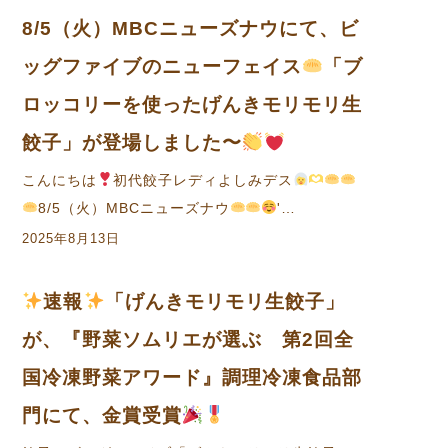
8/5（火）MBCニューズナウにて、ビ
ッグファイブのニューフェイス
「ブ
ロッコリーを使ったげんきモリモリ生
餃子」が登場しました〜
こんにちは
初代餃子レディよしみデス
8/5（火）MBCニューズナウ
'…
2025年8月13日
速報
「げんきモリモリ生餃子」
が、『野菜ソムリエが選ぶ 第2回全
国冷凍野菜アワード』調理冷凍食品部
門にて、金賞受賞