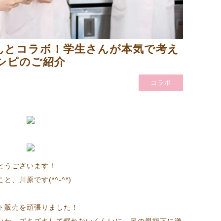
んとコラボ！学生さんが本気で考え
シピのご紹介
コラボ
とうございます！
、川原です(*^-^*)
ト販売を頑張りました！
いか、ズキズキして眠れないくらいに、足の親指下に激