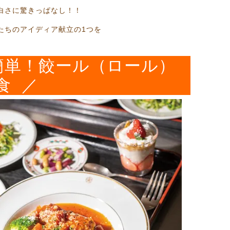
白さに驚きっぱなし！！
たちのアイディア献立の1つを
簡単！餃ール（ロール）
食 ／