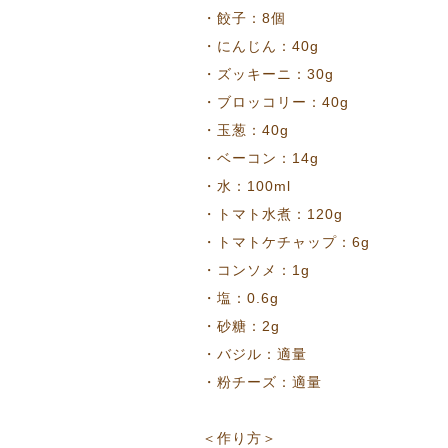
・餃子：8個
・にんじん：40g
・ズッキーニ：30g
・ブロッコリー：40g
・玉葱：40g
・ベーコン：14g
・水：100ml
・トマト水煮：120g
・トマトケチャップ：6g
・コンソメ：1g
・塩：0.6g
・砂糖：2g
・バジル：適量
・粉チーズ：適量
＜作り方＞