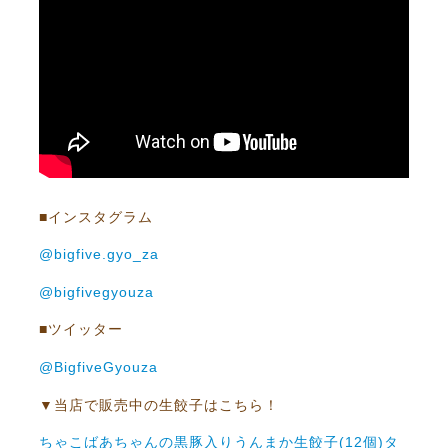
■インスタグラム
@bigfive.gyo_za
@bigfivegyouza
■ツイッター
@BigfiveGyouza
▼当店で販売中の生餃子はこちら！
ちゃこばあちゃんの黒豚入りうんまか生餃子(12個)タ