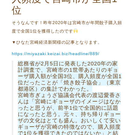
位
そうなんです！昨年2020年は宮崎市が年間餃子購入頻
度で全国1位を獲得したのです
▼ひなた宮崎経済新聞様の記事となります。
https://miyazaki.keizai.biz/headline/889/
総務省が2月5日に発表した2020年の家
計調査で、宮崎市の1世帯あたりのギョ
ーザ購入額が全国3位、購入頻度が全国1
位だったことが「焼き餃子協会」（東京
都港区）の集計でわかった。
宮崎市ぎょうざ協議会代表の渡辺愛香さ
んは「宮崎にギョーザのイメージはなか
ったと思うが、前半1位で全国的に話題
になったと思う。元々、持ち帰りギョー
ザの文化はとても盛ん。おいしくて安い
ギョーザが宮崎の特徴なので、購入頻度
で1位を獲得できたのではないか」と結