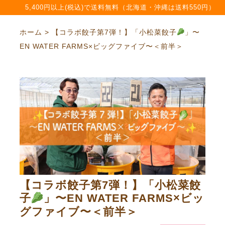
5,400円以上(税込)で送料無料（北海道・沖縄は送料550円）
ホーム > 【コラボ餃子第7弾！】「小松菜餃子
」〜
EN WATER FARMS×ビッグファイブ〜＜前半＞
【コラボ餃子第7弾！】「小松菜餃
子
」〜EN WATER FARMS×ビッ
グファイブ〜＜前半＞