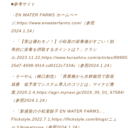
■参考サイト
・EN WATER FARMS ホームペー
ジ,https://www.enwaterfarms.com/（参照
2024.1.24）
・「【実は優れモノ！】小松菜の栄養価がすごい！効
率的に栄養を摂取するポイントは？」クラシ
ル,2023.11.22,https://www.kurashiru.com/articles/89990
25d7-4598-9f14-cd0112c7334c（参照2024.1.24）
・そーやん（橋口創也）「異業種から水耕栽培で新規
就農 低予算でシステム導入のコツとは」マイナビ農
業,2020.2.4,https://agri.mynavi.jp/2019_05_01_67584/
（参照2024.1.24）
・「新感覚の小松菜餃子 EN WATER FARMS」,
Flickstyle,2022.7.1,https://flickstyle.com/blogs/ニュ
ース/komatsuna（参照2024.1.24）