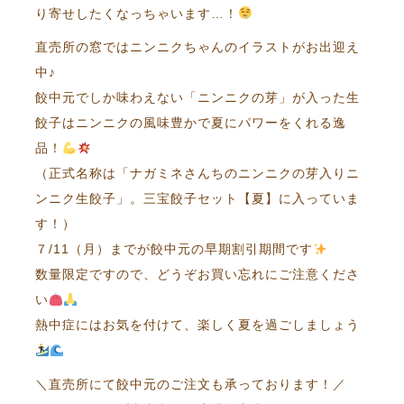
り寄せしたくなっちゃいます…！
直売所の窓ではニンニクちゃんのイラストがお出迎え
中♪
餃中元でしか味わえない「ニンニクの芽」が入った生
餃子はニンニクの風味豊かで夏にパワーをくれる逸
品！
（正式名称は「ナガミネさんちのニンニクの芽入りニ
ンニク生餃子」。三宝餃子セット【夏】に入っていま
す！）
７/11（月）までが餃中元の早期割引期間です
数量限定ですので、どうぞお買い忘れにご注意くださ
い
熱中症にはお気を付けて、楽しく夏を過ごしましょう
＼直売所にて餃中元のご注文も承っております！／