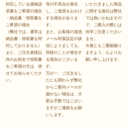
対応している適格請
等の不具合が発生
いただきました商品
求書をご希望の場合
し、ご迷惑をおかけ
に関する責任は弊社
・納品書・領収書を
する場合がありま
では負いかねますの
ご希望の場合
す。
で、ご購入の際には
（弊社では、通常は
また、お客様の迷惑
何卒ご注意ください
納品書・領収書を同
メール対策設定の状
ませ。
封しておりません）
況によりましても、
今後ともご愛顧賜り
また、ご注文者様以
同様のことが発生す
ますよう、心よりお
外のお宛名で領収書
る場合がございま
願い申し上げます。
をご希望の方は、併
す。
せてお知らせくださ
万が一、ご注文をし
い。
たにも関わらず弊社
からご案内メールが
届かない場合は、大
変お手数ではござい
ますがご連絡をお願
いします。