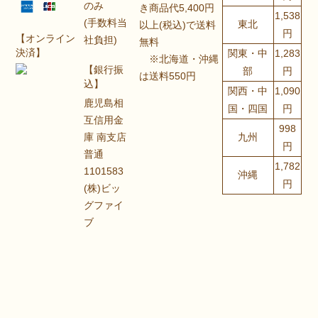
のみ
き商品代5,400円
1,538
(手数料当
東北
以上(税込)で送料
円
【オンライン
社負担)
無料
決済】
関東・中
1,283
※北海道・沖縄
【銀行振
部
円
は送料550円
込】
関西・中
1,090
鹿児島相
国・四国
円
互信用金
998
庫 南支店
九州
円
普通
1,782
1101583
沖縄
円
(株)ビッ
グファイ
ブ